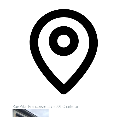
Rue Vital Françoisse 117
6001 Charleroi