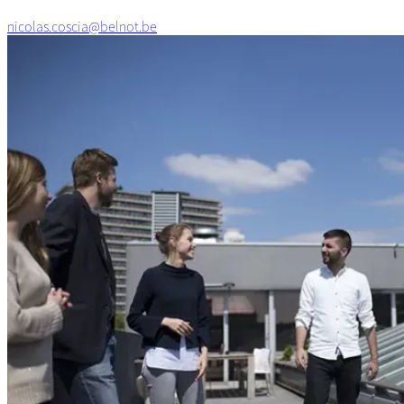
nicolas.coscia@belnot.be