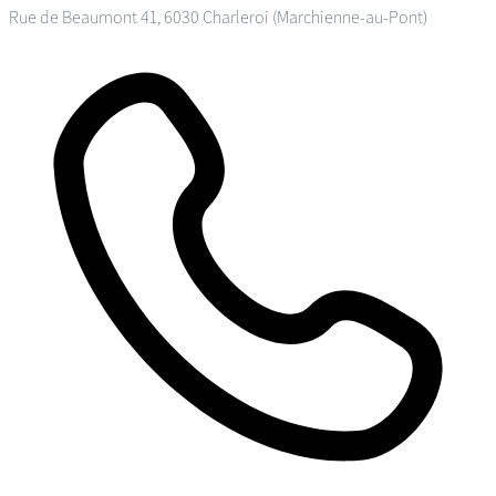
Rue de Beaumont 41, 6030 Charleroi (Marchienne-au-Pont)